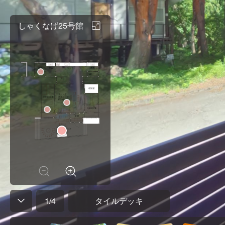
しゃくなげ25号館
1
/
4
タイルデッキ