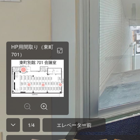
HP用間取り（東町
701）
1
/
4
エレベーター前