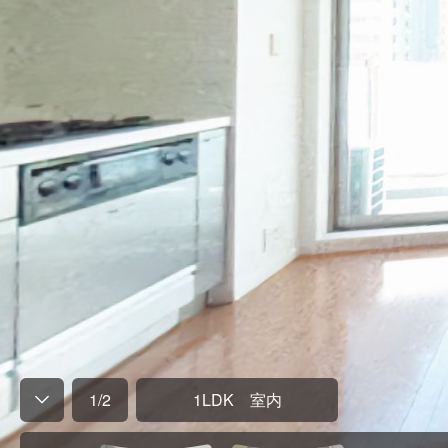
1
/
2
1LDK 室内