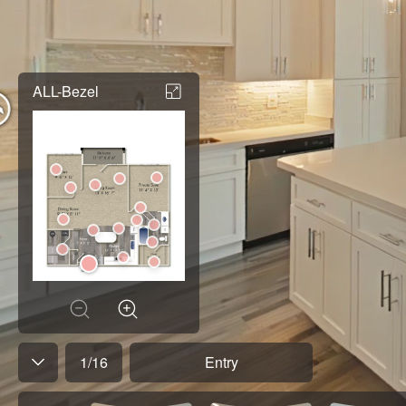
ALL-Bezel
1
/
16
Entry