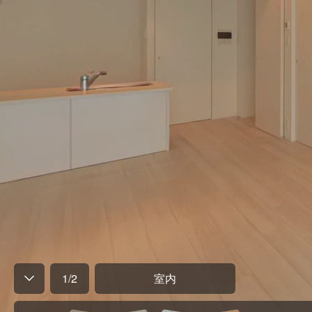
1
/
2
室内