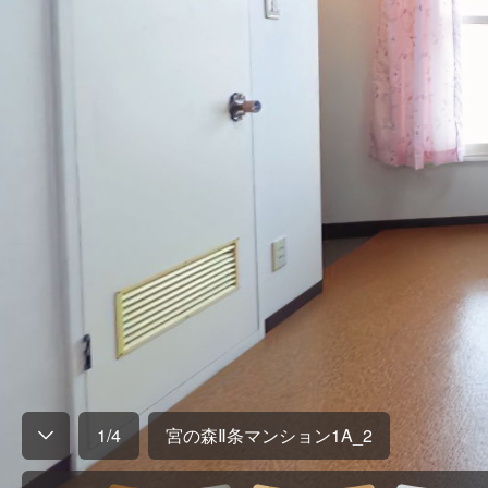
1
/
4
宮の森Ⅱ条マンション1A_2