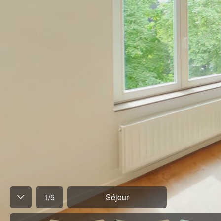
1
/
5
Séjour