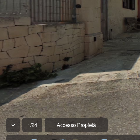
1
/
24
Accesso Propietà