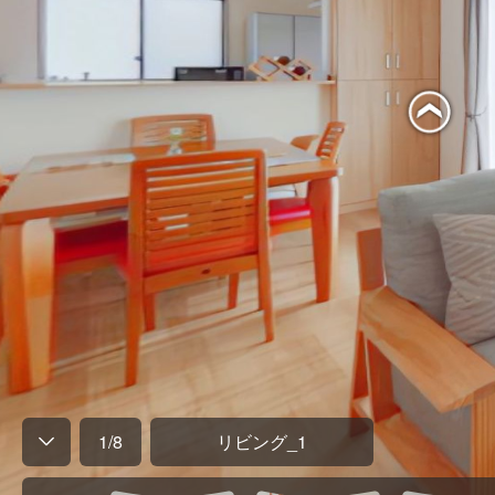
1
/
8
リビング_1