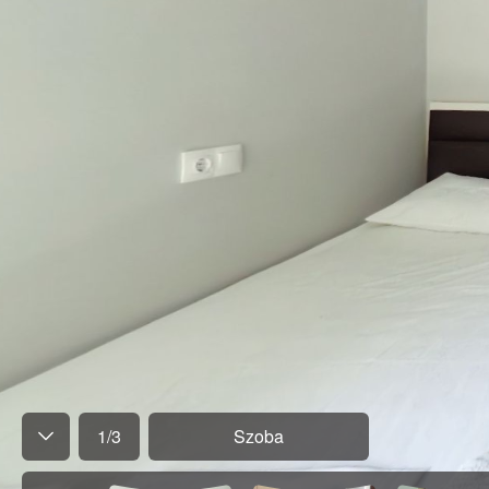
1
/
3
Szoba